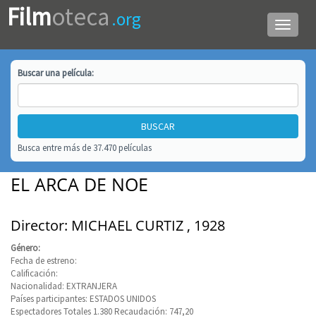
Film
oteca
.org
Menú
de
navega
Buscar una
película
:
Busca entre más de 37.470 películas
EL ARCA DE NOE
Director: MICHAEL CURTIZ , 1928
Género:
Fecha de estreno:
Calificación:
Nacionalidad: EXTRANJERA
Países participantes: ESTADOS UNIDOS
Espectadores Totales 1.380 Recaudación: 747,20