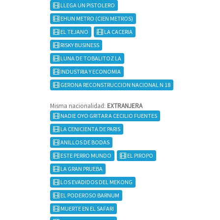
LLEGA UN PISTOLERO
EHUN METRO (CIEN METROS)
EL TEJANO
LA CACERIA
RISKY BUSINESS
LUNA DE TOBALITOZ LA
INDUSTRIA Y ECONOMIA
GERONA RECONSTRUCCION NACIONAL N 18
Misma nacionalidad:
EXTRANJERA
NADIE OYO GRITAR A CECILIO FUENTES
LA CENICIENTA DE PARIS
ANILLOS DE BODAS
ESTE PERRO MUNDO
EL PIROPO
LA GRAN PRUEBA
LOS EVADIDOS DEL MEKONG
EL PODEROSO BARNUM
MUERTE EN EL SAFARI