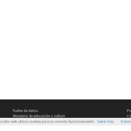
Fuetes de datos:
Po
Ministerio de educación y cultura
Co
Imdb.com
te sitio web utiliza cookies para su correcto funcionamiento.
Saber más
Entie
Google Images