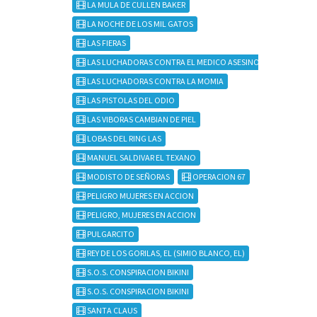
LA MULA DE CULLEN BAKER
LA NOCHE DE LOS MIL GATOS
LAS FIERAS
LAS LUCHADORAS CONTRA EL MEDICO ASESINO
LAS LUCHADORAS CONTRA LA MOMIA
LAS PISTOLAS DEL ODIO
LAS VIBORAS CAMBIAN DE PIEL
LOBAS DEL RING LAS
MANUEL SALDIVAR EL TEXANO
MODISTO DE SEÑORAS
OPERACION 67
PELIGRO MUJERES EN ACCION
PELIGRO, MUJERES EN ACCION
PULGARCITO
REY DE LOS GORILAS, EL (SIMIO BLANCO, EL)
S.O.S. CONSPIRACION BIKINI
S.O.S. CONSPIRACION BIKINI
SANTA CLAUS