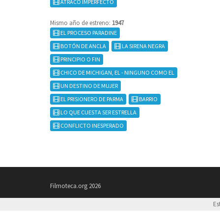
ATRACO IMPERFECTO
Mismo año de estreno:
1947
EL PROCESO PARADINE
BOTÓN DE ANCLA
LA SIRENA NEGRA
PRINCIPIO O FIN
CHICO DE MICHIGAN, EL - NINGUNO COMO EL
UN DESTINO DE MUJER
EL PRISIONERO DE PARMA
BARRIO
LO QUE CUESTA SER ESTRELLA
CONFLICTO INESPERADO
Filmoteca.org 2026
Es