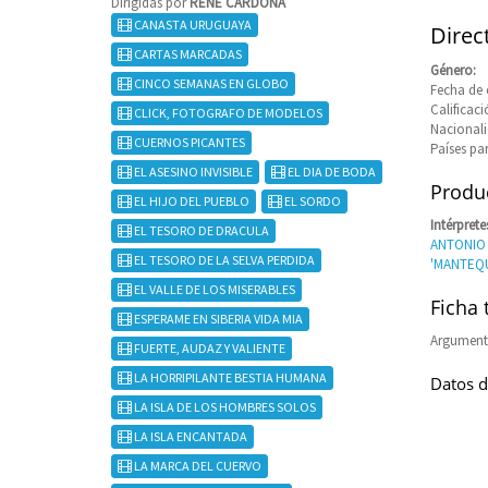
Dirigidas por
RENE CARDONA
CANASTA URUGUAYA
Direc
CARTAS MARCADAS
Género:
CINCO SEMANAS EN GLOBO
Fecha de 
Calificaci
CLICK, FOTOGRAFO DE MODELOS
Nacional
CUERNOS PICANTES
Países pa
EL ASESINO INVISIBLE
EL DIA DE BODA
Produc
EL HIJO DEL PUEBLO
EL SORDO
Intérprete
EL TESORO DE DRACULA
ANTONIO
EL TESORO DE LA SELVA PERDIDA
'MANTEQU
EL VALLE DE LOS MISERABLES
Ficha 
ESPERAME EN SIBERIA VIDA MIA
Argumen
FUERTE, AUDAZ Y VALIENTE
LA HORRIPILANTE BESTIA HUMANA
Datos d
LA ISLA DE LOS HOMBRES SOLOS
LA ISLA ENCANTADA
LA MARCA DEL CUERVO