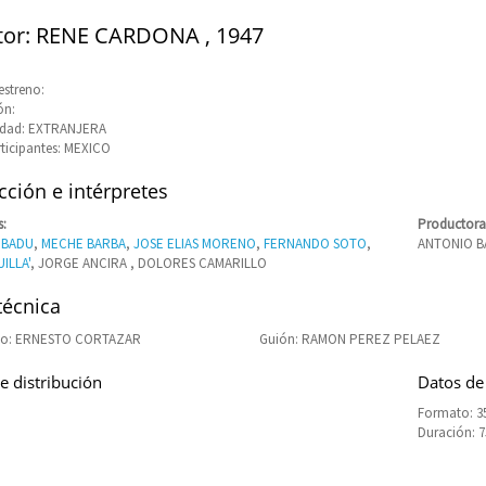
tor: RENE CARDONA , 1947
estreno:
ón:
idad: EXTRANJERA
rticipantes: MEXICO
ción e intérpretes
s:
Productora
 BADU
,
MECHE BARBA
,
JOSE ELIAS MORENO
,
FERNANDO SOTO
,
ANTONIO B
ILLA'
, JORGE ANCIRA , DOLORES CAMARILLO
técnica
to: ERNESTO CORTAZAR
Guión: RAMON PEREZ PELAEZ
e distribución
Datos de
Formato: 
Duración: 