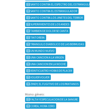
SANTO CONTRA EL ESPECTRO DEL ESTRANGULADOR
SANTO CONTRA EL ESTRANGULADOR
SANTO CONTRA LOS JINETES DEL TERROR
SUPERVIVIENTES DE LOS ANDES
TAMBIEN DE DOLOR SE CANTA
TINTORERA
TRIANGULO DIABOLICO DE LAS BERMUDAS
UN MUNDO NUEVO
UNA CANCION A LA VIRGEN
UNA CANCION EN LA NOCHE
VEINTICUATRO HORAS DE PLACER
VOLVER VOLVER
ZINDY, EL FUGITIVO DE LOS PANTANOS
Mismo género:
FALTA Y ESPECULACION DE LA SANGRE
COREA, HORA CERO