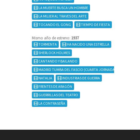
LA MUERTE BUSCA UN HOMBRE
LA MUJER AL TRAVES DEL ARTE
TOCANDO EL GONG
TIEMPO DE FIESTA
Mismo año de estreno:
1937
TORMENTA
HA NACIDO UNA ESTRELLA
SHERLOCK HOLMES
CANTANDO Y BAILANDO
MADRID TUMBA DEL FASCIO (CUARTA JORNADA - DOCUMENTAL 
NATALIA
INDUSTRIAS DE GUERRA
FRENTES DE ARAGÓN
GUERRILLAS DEL TEATRO
LA CONTRASEÑA