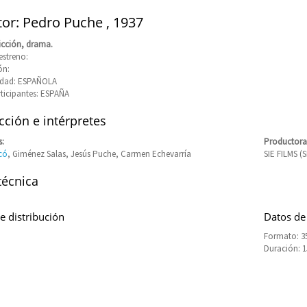
tor: Pedro Puche , 1937
icción, drama.
estreno:
ón:
idad: ESPAÑOLA
rticipantes: ESPAÑA
ción e intérpretes
s:
Productora
có
, Giménez Salas, Jesús Puche, Carmen Echevarría
SIE FILMS 
técnica
e distribución
Datos de
Formato: 35
Duración: 