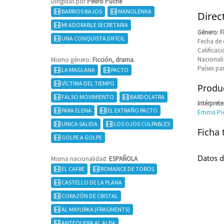
Dirigidas por
Pedro Puche
BARRIOS BAJOS
MANOLENKA
Direc
MI ADORABLE SECRETARIA
Género: F
UNA CONQUISTA DIFÍCIL
Fecha de 
Calificaci
Nacional
Mismo género:
Ficción, drama.
Países pa
LA MAGLANA
PACTO
VÍCTIMA DEL TIEMPO
Produc
FALSO MOVIMIENTO
BARDOLATRA
Intérprete
PARA ELENA
EL EXTRAÑO PACTO
Emma Pi
UNICA SALIDA
LOS OJOS CULPABLES
Ficha 
GOLPE A GOLPE
Datos d
Misma nacionalidad:
ESPAÑOLA
EL CAFRE
ROMANCE DE TOROS
CASTELLO DE LA PLANA
CORAZÓN DE CRISTAL
AL MAYURKA (FRAGMENTS)
ANTEQUERA AL ALBA