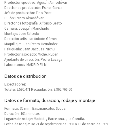
Productor ejecutivo: Agustín Almodóvar
Director de producción: Esther García
Jefe de producción: Tino Pont
Guión: Pedro Almodóvar
Director de fotografía: Affonso Beato
Cámara: Joaquín Manchado
Montaje: José Salcedo
Dirección artística: Antxón Gómez
Maquillaje: Juan Pedro Hernández
Peluquería: Jean Jacques Puchu
Productor asociado: Michel Ruben
Ayudante de dirección: Pedro Lazaga
Laboratorios: MADRID FILM.
Datos de distribución
Espectadores:
Totales 2.590.471 Recaudación: 9.962.766,60
Datos de formato, duración, rodaje y montaje
Formato: 35 mm. Eastmancolor. Scope.
Duración: 101 minutos
Lugares de rodaje: Madrid. , Barcelona. , La Coruña.
Fecha de rodaje: De 21 de septiembre de 1998 a 13 de enero de 1999