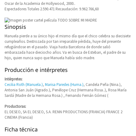
Oscar de la Academia de Hollywood, 2000..
Espectadores Totales 2.590.471 Recaudación: 9.962.766,60
Sinopsis
Manuela pierde a su único hijo el mismo día que el chico celebra su diecisiete
cumpleaños. Destrozada por tan irreparable pérdida, huye del presente
refugiándose en el pasado. Viaja hasta Barcelona de donde salió
embarazada hace dieciocho años. Va en busca de Esteban, el padre de su
hijo, quien nunca supo que Manuela había sido madre.
Producción e intérpretes
Intérpretes:
Cecilia Roth (Manuela.)
,
Marisa Paredes (Huma.)
, Candela Peña (Nina.),
Antonia San Juán (Agrado.), Penélope Cruz (Hermana Rosa..), Rosa María
Sardá (Madre de la Hermana Rosa.) , Fernando Fernán Gómez (
Productoras:
EL DESEO, SA EL DESEO, S.A. RENN PRODUCTIONS (FRANCIA) FRANCE 2
CINEMA (Francia)
Ficha técnica