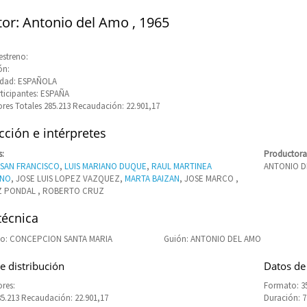
tor: Antonio del Amo , 1965
estreno:
ón:
idad: ESPAÑOLA
rticipantes: ESPAÑA
res Totales 285.213 Recaudación: 22.901,17
ción e intérpretes
s:
Productora
SAN FRANCISCO
,
LUIS MARIANO DUQUE
,
RAUL MARTINEA
ANTONIO D
ANO
, JOSE LUIS LOPEZ VAZQUEZ,
MARTA BAIZAN
, JOSE MARCO ,
Z PONDAL , ROBERTO CRUZ
técnica
o: CONCEPCION SANTA MARIA
Guión: ANTONIO DEL AMO
e distribución
Datos de
res:
Formato: 3
85.213 Recaudación: 22.901,17
Duración: 