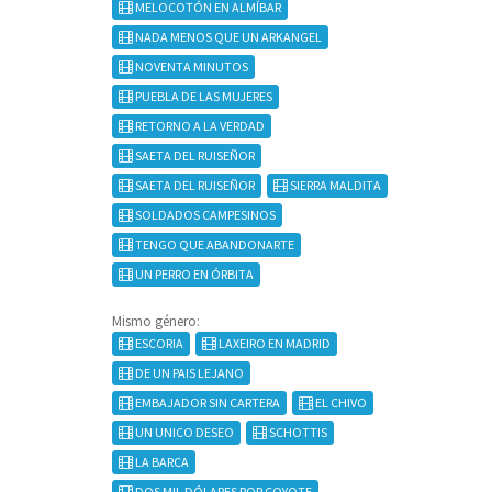
MELOCOTÓN EN ALMÍBAR
NADA MENOS QUE UN ARKANGEL
NOVENTA MINUTOS
PUEBLA DE LAS MUJERES
RETORNO A LA VERDAD
SAETA DEL RUISEÑOR
SAETA DEL RUISEÑOR
SIERRA MALDITA
SOLDADOS CAMPESINOS
TENGO QUE ABANDONARTE
UN PERRO EN ÓRBITA
Mismo género:
ESCORIA
LAXEIRO EN MADRID
DE UN PAIS LEJANO
EMBAJADOR SIN CARTERA
EL CHIVO
UN UNICO DESEO
SCHOTTIS
LA BARCA
DOS MIL DÓLARES POR COYOTE