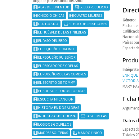
Dirigidas por
Antonio del Amo
ALAS DE JUVENTUD
BELLO RECUERDO
Direc
CHICO O CHICA?
CUATRO MUJERES
Género:
DÍA TRAS DÍA
EL HIJO DE JESSE JAMES
Fecha de 
Calificaci
EL HUÉSPED DE LAS TINIEBLAS
Nacional
EL PASO DEL EBRO
Países pa
Espectado
EL PEQUEÑO CORONEL
EL PEQUEÑO RUISEÑOR
Produc
EL PESCADOR DE COPLAS
Intérprete
EL RUISEÑOR DE LAS CUMBRES
ENRIQUE 
VICTORI
EL SECRETO DE TOMMY
MARY PA
EL SOL SALE TODOS LOS DÍAS
Ficha 
ESCUCHA MI CANCION
HISTORIA EN DOS ALDEAS
Argument
INDUSTRIAS DE GUERRA
LAS GEMELAS
Datos d
LOS DOS GOLFILLOS
Espectado
MADRES SOLTERAS
MANDO ÚNICO
Totales 2