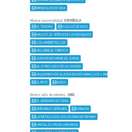
MENDIGOS DE VIDA
Misma nacionalidad:
ESPAÑOLA
EL TESORO
Y LA LUZ SE HIZO
NACUTI, EL SEÑOR DE LOS BOSQUES
COLUMBRETES, LES
VÍA LIBRE AL TRÁFICO
JUDION NO VIENE DE JUDEA
AL OTRO LADO DE LA CIUDAD
VAQUEIROS DE ALZADA DE ASTURIAS, LOS 1. PARTE
EL RITO
AIZUL
Mismo año de estreno:
1965
EL SENDERO DE ODIO
SEÑORAS Y SEÑORES
FARAÓN
LA BATALLA DE LAS COLINAS DE WHISKY
UNCAS, EL FIN DE UNA RAZA