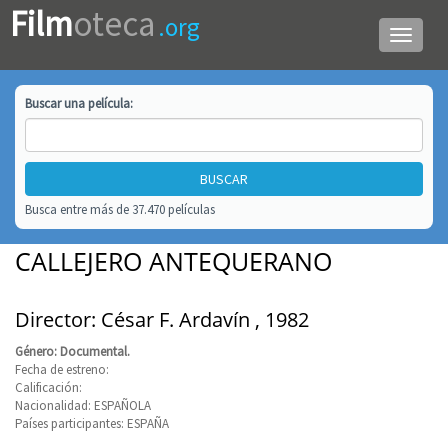
Film
oteca
.org
Menú
de
navega
Buscar una
película
:
Busca entre más de 37.470 películas
CALLEJERO ANTEQUERANO
Director: César F. Ardavín , 1982
Género: Documental.
Fecha de estreno:
Calificación:
Nacionalidad: ESPAÑOLA
Países participantes: ESPAÑA