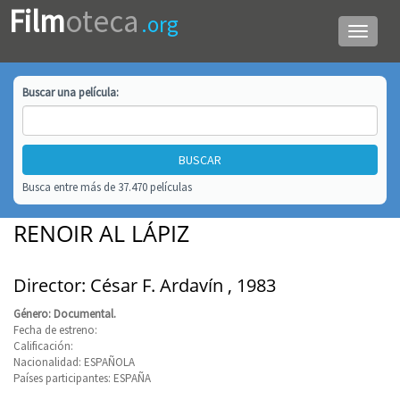
Film
oteca
.org
Menú
de
navega
Buscar una
película
:
Busca entre más de 37.470 películas
RENOIR AL LÁPIZ
Director: César F. Ardavín , 1983
Género: Documental.
Fecha de estreno:
Calificación:
Nacionalidad: ESPAÑOLA
Países participantes: ESPAÑA