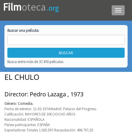
Film
oteca
.org
Menú
de
navega
Buscar una
película
:
Busca entre más de 37.470 películas
EL CHULO
Director: Pedro Lazaga , 1973
Género: Comedia.
Fecha de estreno: 11-02-1974 Madrid: Palacio del Progreso.
Calificación: MAYORES DE DIECIOCHO AÑOS
Nacionalidad: ESPAÑOLA
Países participantes: ESPAÑA
Espectadores Totales 1.505.597 Recaudación: 408.797,55