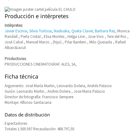
Producción e intérpretes
Intérpretes:
Javier Escriva
,
Silvia Tortosa
,
Nadiuska
,
Queta Claver
,
Barbara Rey
, Monica
Randall , Perla Cristal , Elisa Montes , Helga Line , Jose Vivo , Tere del Rio ,
José Cabal , Manuel Marzo , (hijo) , Pilar Bardem , Milo Quesada , Rafael
Albaic&iacut
Productoras:
PRODUCCIONES CINEMATOGRAF. ALES, SA,
Ficha técnica
Argumento: José María Martin, Leonardo Dolera, Andrés Palacio
Guión: Leonardo Martin , Andres Dolera , Jose Maria Palacio
Director de fotografía: Francisco Sempere
Montaje: Alfonso Santacana
Datos de distribución
Espectadores:
Totales 1.505.597 Recaudación: 408.797,55