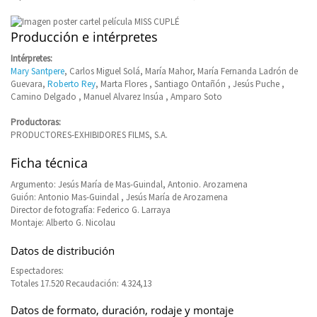
Producción e intérpretes
Intérpretes:
Mary Santpere
, Carlos Miguel Solá, María Mahor, María Fernanda Ladrón de
Guevara,
Roberto Rey
, Marta Flores , Santiago Ontañón , Jesús Puche ,
Camino Delgado , Manuel Alvarez Insúa , Amparo Soto
Productoras:
PRODUCTORES-EXHIBIDORES FILMS, S.A.
Ficha técnica
Argumento: Jesús María de Mas-Guindal, Antonio. Arozamena
Guión: Antonio Mas-Guindal , Jesús María de Arozamena
Director de fotografía: Federico G. Larraya
Montaje: Alberto G. Nicolau
Datos de distribución
Espectadores:
Totales 17.520 Recaudación: 4.324,13
Datos de formato, duración, rodaje y montaje