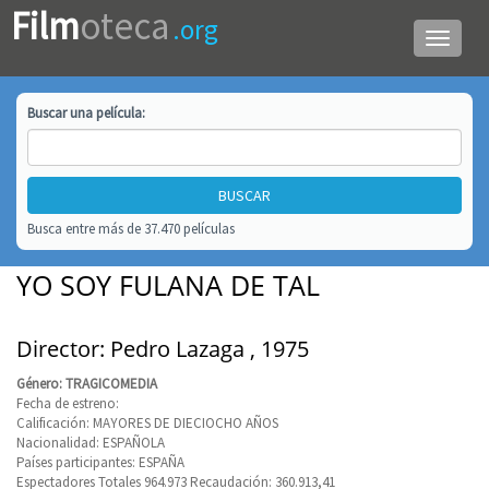
Film
oteca
.org
Menú
de
navega
Buscar una
película
:
Busca entre más de 37.470 películas
YO SOY FULANA DE TAL
Director: Pedro Lazaga , 1975
Género: TRAGICOMEDIA
Fecha de estreno:
Calificación: MAYORES DE DIECIOCHO AÑOS
Nacionalidad: ESPAÑOLA
Países participantes: ESPAÑA
Espectadores Totales 964.973 Recaudación: 360.913,41